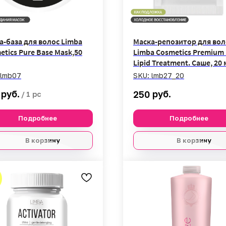
а-база для волос Limba
Маска-репозитор для вол
etics Pure Base Mask,50
Limba Cosmetics Premium 
Lipid Treatment. Саше, 20 
lmb07
SKU:
lmb27_20
руб.
руб.
250
/
1 pc
Подробнее
Подробнее
В корзину
В корзину