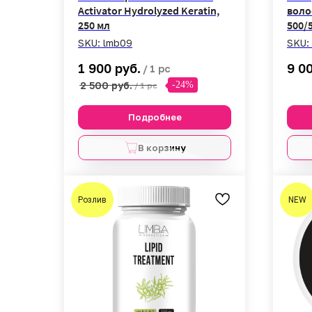
Activator Hydrolyzed Keratin,
воло
250 мл
500/
SKU:
lmb09
SKU:
руб.
1 900
9 0
/
1 pc
2 500
руб.
-24%
/
1 pc
Подробнее
В корзину
Розлив
NEW