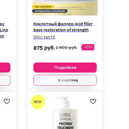
ос
Кислотный филлер Acid filler
Line
base restoration of strength
мл
SKU:
tsh72
руб.
875
1 600
руб.
-45%
Подробнее
В корзину
NEW