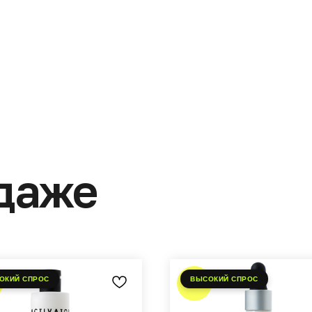
Розлив
дное восстановление для
Маска-Бальзам для волос
с Happy Hair SOS
Donatti Soluzione Nutre B
tment 220 мл
Complexo Restaurador Ша
3,100 мл
1958
SKU:
dnt77710.100
руб.
00
руб.
600
/
1 pc