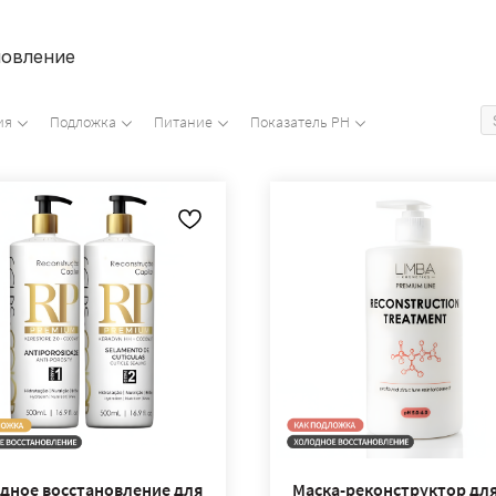
новление
ия
Подложка
Питание
Показатель PH
дное восстановление для
Маска-реконструктор дл