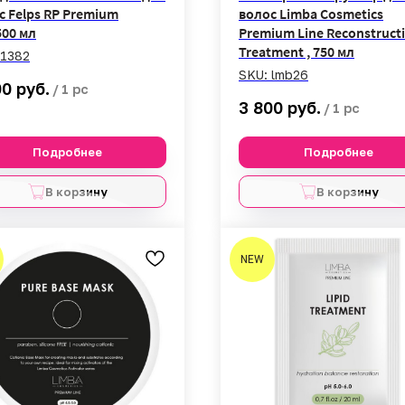
с Felps RP Premium
волос Limba Cosmetics
500 мл
Premium Line Reconstruct
Treatment , 750 мл
1382
SKU:
lmb26
руб.
00
/
1 pc
руб.
3 800
/
1 pc
Подробнее
Подробнее
В корзину
В корзину
NEW