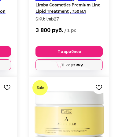
Limba Cosmetics Premium Line
ion
Lipid Treatment , 750 мл
SKU:
lmb27
руб.
3 800
/
1 pc
Подробнее
В корзину
Sale