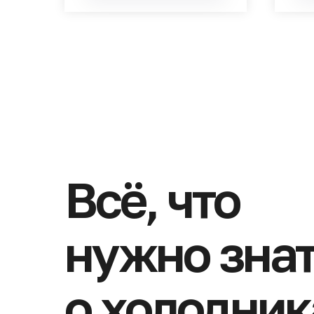
Обогащающая маска для
Липи
волос Malecula Cortex 2S+
волос
холодное восстановление 500
восс
мл
бала
SKU:
УТ00036474
SKU:
Обогащающая маска для волос
Липид
Malecula Cortex 2S+ холодное
Sol F
восстановление 500 мл
липид
руб.
1 000
1 9
Подробнее
В корзину
NEW
NEW