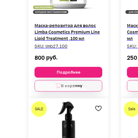
Маска-репозитор для волос
Маск
Limba Cosmetics Premium Line
Cosm
Lipid Treatment ,100 мл
мл
SKU:
lmb27.100
SKU:
руб.
800
250
Подробнее
В корзину
SALE
Sale