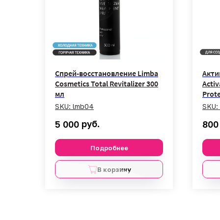
Спрей-восстановление Limba
Акти
Cosmetics Total Revitalizer 300
Activ
мл
Prote
SKU:
lmb04
SKU:
руб.
5 000
800
Подробнее
В корзину