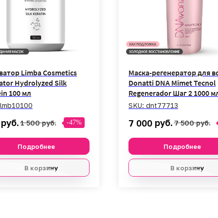
ватор Limba Cosmetics
Маска-регенератор для в
ator Hydrolyzed Silk
Donatti DNA Mimet Tecnol
in 100 мл
Regenerador Шаг 2 1000 м
lmb10100
SKU:
dnt77713
руб.
руб.
7 000
1 500
руб.
7 500
руб.
-47%
Подробнее
Подробнее
В корзину
В корзину