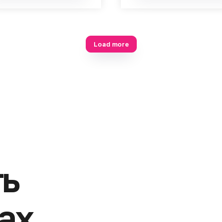
дная подложка для
Кислая подложка для во
 Sol Sol Filler
Sol Sol Primer
тановление липидного
восстанавливающая 300 
нса 300 г
SKU:
2495
2496
Кислая подложка для волос So
ная подложка для волос Sol
Primer восстанавливающая 3
iller восстановление
руб.
1 900
ного баланса 300 г
руб.
00
Подробнее
Подробнее
В корзину
В корзину