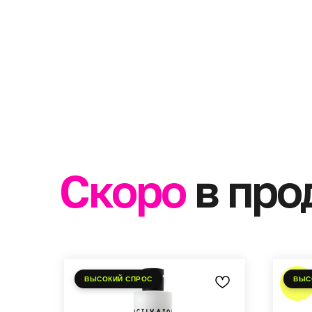
NEW
Липидный филлер Lipid filler
Холо
restoration of cuticle
воло
Trea
SKU:
tsh73
SKU:
руб.
875
2 4