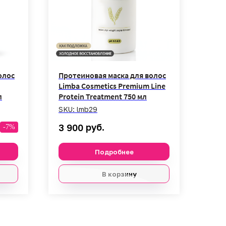
олос
Протеиновая маска для волос
Limba Cosmetics Premium Line
л
Protein Treatment 750 мл
SKU:
lmb29
руб.
3 900
-7%
Подробнее
В корзину