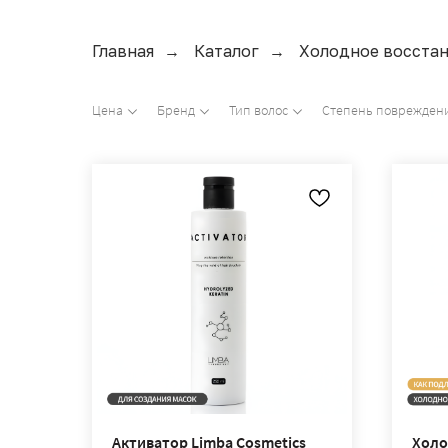
Главная
Каталог
Холодное восста
→
→
Цена
Бренд
Тип волос
Степень поврежден
Активатор Limba Cosmetics
Холо