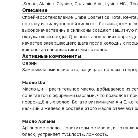
,Serine, Alanine ,Glycine, Glutamic Acid, Lysine HCl, Thr
Описание
Спрей-восстановление Limba Cosmetics Total Revita
составу из гиалуроновой кислоты, бетаина, комплек
высококачественные силиконы создают защитную пл
окружающей среды. Для восстановления поврежденн
качестве завершающего шага после холодных проце
как состав нанопластики смыт с волос.
Активные компоненты
Серин
Заменимая аминокислота, защищает волосы от вре
Масло Ши
Масло ши — растительное масло, добываемое из се
сочетается с эфирными маслами, что позволяет пр
повреждённых волос. Богато витаминами А и Е, ко
кальций и железо в составе этого масла отвечают 
Масло Арганы
Арга́новое ма́сло — растительное масло, изготавли
блеск, устраняет тусклость, ломкость.