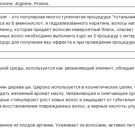
eonine, Arginine, Proline.
lizer - это популярная многоступенчатая процедура "тотальн
са из 8 аминокислот, и гидрализованного кератина, волосы н
енку, которая придает волосам невероятный блеск, спасает
ых волос необходимо выполнить курс из 3 процедур с интер
дур для получения вау-эффекта и при проведении процедуры 
дной среды, используется как увлажняющий элемент, облада
мян дерева ши. Широко используется в косметических целях.
идать желаемый аромат маслу. Увлажняющее и смягчающее сре
торые стимулируют рост новых волос и защищают от губительн
за восстановление поврежденных волос, а жирные кислоты ул
ваемое из плодов аргании. Ухаживает за волосами, активно пи