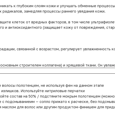
оникать к глубоким слоям кожи и улучшать обменные процесс
х радикалов, замедляя процессы раннего увядания кожи.
ащите клеток от вредных факторов, в том числе ультрафиолет
его и антиоксидантного (защищает кожу от повреждения, стар
градации, связанной с возрастом, регулирует увлажненность 
я основным строителем коллагена) и хрящевой ткани. Он увлаж
 волосы полотенцем, не используя фен на данном этапе
 излишков. Используйте нитриловые перчатки
мойте состав на 50% / подстяните мокрым полотенцем (можно
е с подсмываниеим — сопло прижато к расческе, без подсмыв
 маслом для волос или другим продуктом-финишем для прида