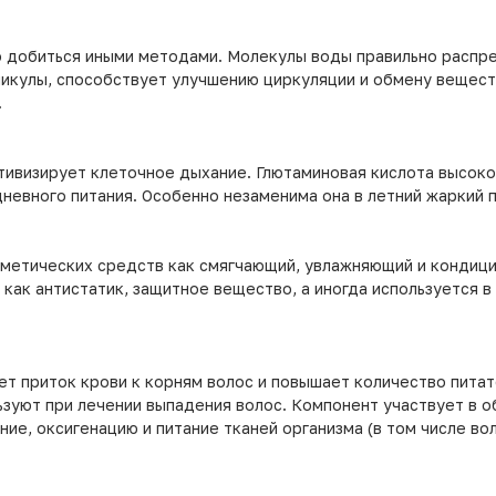
 добиться иными методами. Молекулы воды правильно распре
икулы, способствует улучшению циркуляции и обмену веществ
.
визирует клеточное дыхание. Глютаминовая кислота высоко 
невного питания. Особенно незаменима она в летний жаркий п
сметических средств как смягчающий, увлажняющий и кондиц
 как антистатик, защитное вещество, а иногда используется 
ет приток крови к корням волос и повышает количество пита
ьзуют при лечении выпадения волос. Компонент участвует в 
ие, оксигенацию и питание тканей организма (в том числе во