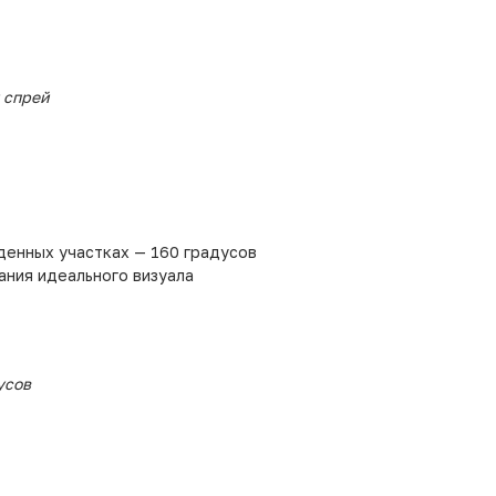
и спрей
денных участках — 160 градусов
ния идеального визуала
усов