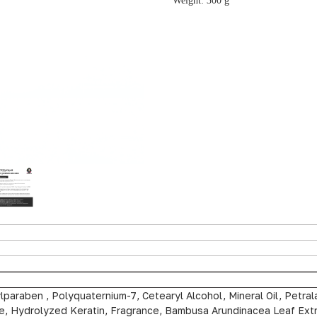
Weight: 300 g
hylparaben , Polyquaternium-7, Сetearyl Alcohol, Mineral Oil, Petra
one, Hydrolyzed Keratin, Fragrance, Bambusa Arundinacea Leaf Ext