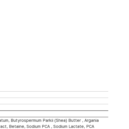
latum, Butyrospermum Parkii (Shea) Butter , Argania
ract, Betaine, Sodium PCA , Sodium Lactate, PCA