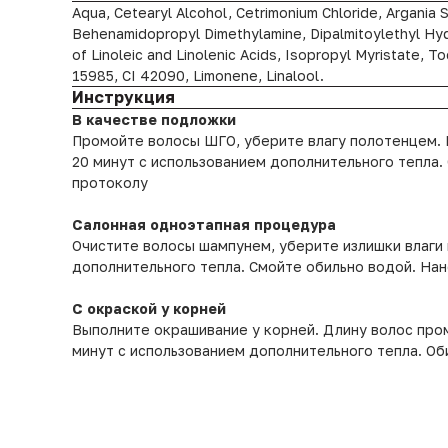
Aqua, Cetearyl Alcohol, Cetrimonium Chloride, Argania 
Behenamidopropyl Dimethylamine, Dipalmitoylethyl Hydr
of Linoleic and Linolenic Acids, Isopropyl Myristate, 
15985, CI 42090, Limonene, Linalool.
Инструкция
В качестве подложки
Промойте волосы ШГО, уберите влагу полотенцем. Р
20 минут с использованием дополнительного тепла
протоколу
Салонная одноэтапная процедура
Очистите волосы шампунем, уберите излишки влаги п
дополнительного тепла. Смойте обильно водой. Нан
С окраской у корней
Выполните окрашивание у корней. Длину волос пром
минут с использованием дополнительного тепла. Об