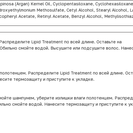
Spinosa (Argan) Kernel Oil, Cyclopentasiloxane, Cyclohexasiloxane
oxyethylmonium Methosulfate, Cetyl Alcohol, Stearyl Alcohol, Lac
Tocopheryl Acetate, Retinyl Acetate, Benzyl Alcohol, Methylisothia
аспределите Lipid Treatment по всей длине. Оставьте на
. Обильно смойте водой. Высушите или подсушите волос. Нане
олотенцем. Распределите Lipid Treatment по всей длине. Ост
есите термозащиту и приступите к укладке.
ойте шампунем, уберите излишки влаги полотенцем. Распредел
ильно смойте водой. Нанесите термозащиту и приступите к у