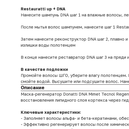
Restauratti up + DNA
Нанесите шампунь DNA шаг 1 на влажные волосы, ле
После мытья волос шампунем, нанесите шаг 1 Restaur
Затем нанесите реконструктор DNA шаг 2, плавно и
излишки воды полотенцем
В конце нанесите реставратор DNA шаг 3 на пряди 
В качестве подложки
Промойте волосы ШГО, уберите влагу полотенцем. Р
смойте водой. Высушите или подсушите волос. Нан
Описание
Маска-регенератор Donatti DNA Mimet Tecnol Rege
восстановления липидного слоя кортекса через ги
Ключевые характеристики:
- Заполняет волосы альфа- и бета-кератинами, обе
- Эффективно регенерирует волосы после химическ