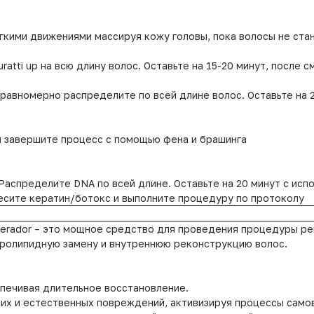
гкими движениями массируя кожу головы, пока волосы не ста
atti up на всю длину волос. Оставьте на 15-20 минут, после 
 равномерно распределите по всей длине волос. Оставьте на 
и завершите процесс с помощью фена и брашинга
аспределите DNA по всей длине. Оставьте на 20 минут с исп
есите кератин/ботокс и выполните процедуру по протоколу
nerador – это мощное средство для проведения процедуры ре
дролипидную замену и внутреннюю реконструкцию волос.
спечивая длительное восстановление.
их и естественных повреждений, активизируя процессы само