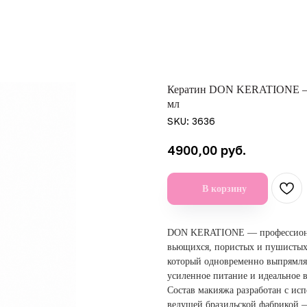
Кератин DON KERATIONE — к
мл
SKU:
3636
руб.
4900,00
В корзину
DON KERATIONE — профессионал
вьющихся, пористых и пушистых 
который одновременно выпрямля
усиленное питание и идеальное 
Состав макияжа разработан с ис
ведущей бразильской фабрикой —