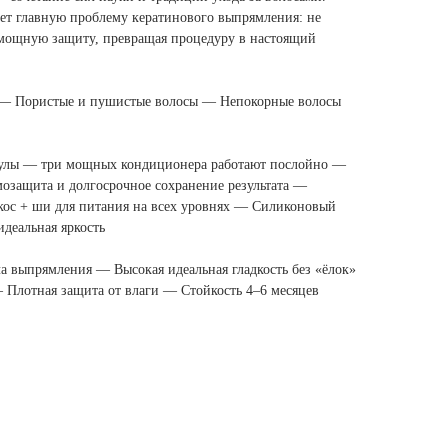
 главную проблему кератинового выпрямления: не
т мощную защиту, превращая процедуру в настоящий
 — Пористые и пушистые волосы — Непокорные волосы
кулы — три мощных кондиционера работают послойно —
озащита и долгосрочное сохранение результата —
кос + ши для питания на всех уровнях — Силиконовый
деальная яркость
 выпрямления — Высокая идеальная гладкость без «ёлок»
Плотная защита от влаги — Стойкость 4–6 месяцев