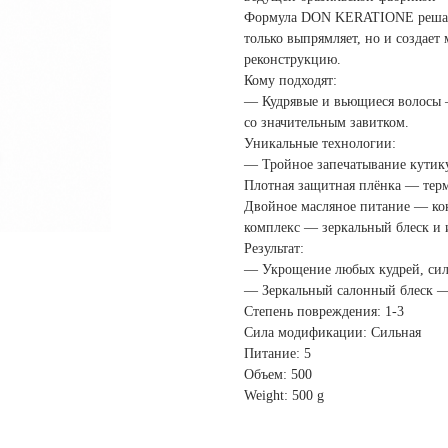
Формула DON KERATIONE решает
только выпрямляет, но и создае
реконструкцию.
Кому подходят:
— Кудрявые и вьющиеся волосы
со значительным завитком.
Уникальные технологии:
— Тройное запечатывание кути
Плотная защитная плёнка — терм
Двойное масляное питание — ко
комплекс — зеркальный блеск и и
Результат:
— Укрощение любых кудрей, сила
— Зеркальный салонный блеск — 
Степень повреждения: 1-3
Сила модификации: Сильная
Питание: 5
Объем: 500
Weight: 500 g