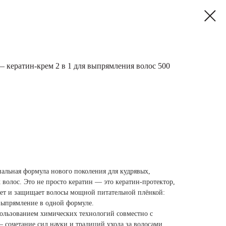
ератин-крем 2 в 1 для выпрямления волос 500
ьная формула нового поколения для кудрявых,
волос. Это не просто кератин — это кератин-протектор,
ет и защищает волосы мощной питательной плёнкой:
выпрямление в одной формуле.
пользованием химических технологий совместно с
 сочетание сил науки и традиций ухода за волосами.