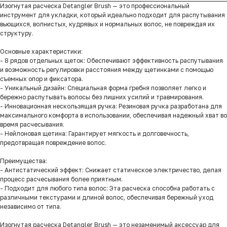
Изогнутая расческа Detangler Brush — это профессиональный
инструмент для укладки, который идеально подходит для распутывания
вьющихся, волнистых, кудрявых и нормальных волос, не повреждая их
структуру.
Основные характеристики:
- 8 рядов отдельных щеток: Обеспечивают эффективность распутывания
и возможность регулировки расстояния между щетинками с помощью
съемных опор и фиксатора.
- Уникальный дизайн: Специальная форма гребня позволяет легко и
бережно распутывать волосы без лишних усилий и травмирования.
- Инновационная нескользящая ручка: Резиновая ручка разработана для
максимального комфорта в использовании, обеспечивая надежный хват во
время расчесывания.
- Нейлоновая щетина: Гарантирует мягкость и долговечность,
предотвращая повреждение волос.
Преимущества:
- Антистатический эффект: Снижает статическое электричество, делая
процесс расчесывания более приятным.
- Подходит для любого типа волос: Эта расческа способна работать с
различными текстурами и длиной волос, обеспечивая бережный уход
независимо от типа.
Изогнутая расческа Detangler Brush — это незаменимый аксессуар для