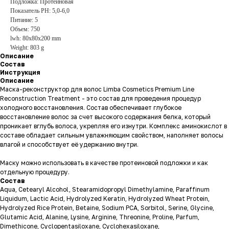
Подложка: Протеиновая
Показатель PH: 5,0-6,0
Питание: 5
Объем: 750
lwh: 80x80x200 mm
Weight: 803 g
Описание
Состав
Инструкция
Описание
Маска-реконструктор для волос Limba Cosmetics Premium Line
Reconstruction Treatment - это состав для проведения процедур
холодного восстановления. Состав обеспечивает глубокое
восстановление волос за счет высокого содержания белка, который
проникает вглубь волоса, укрепляя его изнутри. Комплекс аминокислот в
составе обладает сильным увлажняющим свойством, наполняет волосы
влагой и способствует её удержанию внутри.
Маску можно использовать в качестве протеиновой подложки и как
отдельную процедуру.
Состав
Aqua, Cetearyl Alcohol, Stearamidopropyl Dimethylamine, Paraffinum
Liquidum, Lactic Acid, Hydrolyzed Keratin, Hydrolyzed Wheat Protein,
Hydrolyzed Rice Protein, Betaine, Sodium PCA, Sorbitol, Serine, Glycine,
Glutamic Acid, Alanine, Lysine, Arginine, Threonine, Proline, Parfum,
Dimethicone, Cyclopentasiloxane, Cyclohexasiloxane,