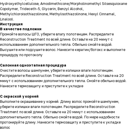
Hydroxyethylcellulose, Amodimethicone/Morpholinomethyl Silsesquioxane
Copolymer, Trideceth-5, Glycerin, Benzyl Alcohol,
Methylchloroisothiazolinone, Methylisothiazolinone, Hexyl Cinnamal,
Linalool.
Инструкция
В качестве подложки
Промойте волосы ШГО, уберите влагу полотенцем. Распределите
Reconstruction Treatment по всей длине. Оставьте на 20 минут с
использованием дополнительного тепла. Обильно смойте водой.
Высушите или подсушите волос. Нанесите кератин/ботокс и выполните
процедуру по протоколу
Салонная одноэтапная процедура
Очистите волосы шампунем, уберите излишки влаги полотенцем.
Распределите Reconstruction Treatment по всей длине. Оставьте на 20
минут с использованием дополнительного тепла. Смойте обильно водой.
Нанесите термозащиту и приступите к укладке
С окраской у корней
Выполните окрашивание у корней. Длину волос промойте шампунем,
уберите излишки влаги полотенцем. Распределите Reconstruction
Treatment по всей длине. Оставьте на 20 минут с использованием
дополнительного тепла. Обильно смойте водой. По мере надобности
протонируйте длину. Нанесите термозащиту и приступите к укладке
волос