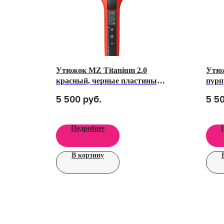
Утюжок MZ Titanium 2.0
Утюж
красный, черные пластины,
пурп
глянец
плас
руб.
5 500
5 5
Подробнее
В корзину