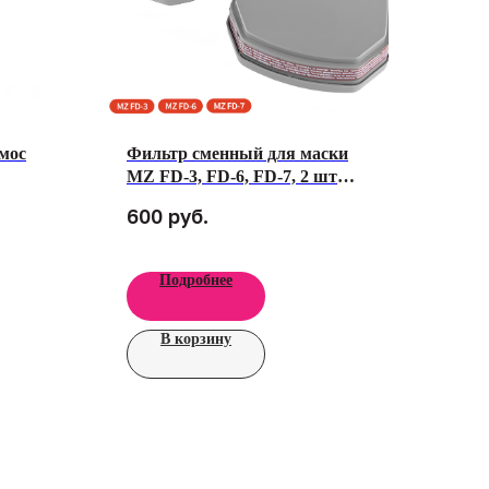
мос
Фильтр сменный для маски
MZ FD-3, FD-6, FD-7, 2 шт
серый 2 шт комплект
руб.
600
Подробнее
В корзину