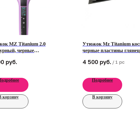
ок MZ Titanium 2.0
Утюжок Mz Titanium кос
урный, черные
черные пластины глянец
тины, глянец
руб.
руб.
00
4 500
/
1 pc
Подробнее
Подробнее
В корзину
В корзину