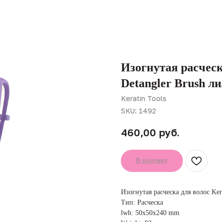
Изогнутая расческ
Detangler Brush л
Keratin Tools
SKU:
1492
руб.
460,00
В корзину
Изогнутая расческа для волос Kera
Тип: Расческа
lwh: 50x50x240 mm