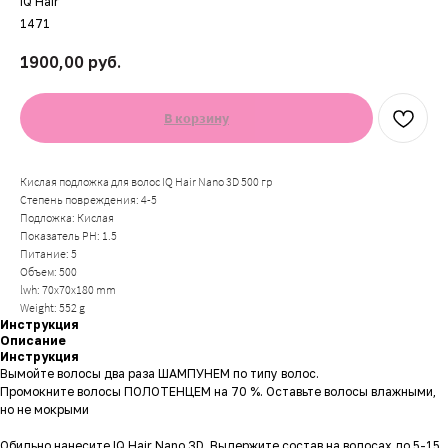
IQ Hair
1471
1900,00
руб.
В корзину
Кислая подложка для волос IQ Hair Nano 3D 500 гр
Степень повреждения: 4-5
Подложка: Кислая
Показатель PH: 1.5
Питание: 5
Объем: 500
lwh: 70x70x180 mm
Weight: 552 g
Инструкция
Описание
Инструкция
Вымойте волосы два раза ШАМПУНЕМ по типу волос.
Промокните волосы ПОЛОТЕНЦЕМ на 70 %. Оставьте волосы влажными,
но не мокрыми
Обильно нанесите IQ Hair Nano 3D. Выдержите состав на волосах до 5-15