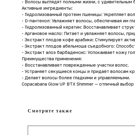
- Волосы выглядят полными жизни, с удивительным 
Активные ингредиенты:
- Гидролизованный протеин пшеницы: Укрепляет вол
- D-пантенол: Увлажняет волосы, обеспечивая им гл
- Гидролизованный кератин: Восстанавливает структ
- Аргановое масло: Питает и увлажняет волосы, пр
- Экстракт плодов кофе арабики: Стимулирует акти
- Экстракт плодов абельмоша съедобного: Способс
- Экстракт алоэ барбаденсис: Успокаивает кожу го
Преимущества применения:
- Восстанавливает поврежденные участки волос.
- Устраняет секущиеся концы и придаёт волосам кр
- Делает волосы более гладкими и управляемыми.
Copacabana Glow UP BTX Shimmer — отличный выбор 
Смотрите также