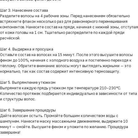
Шаг 3. Нанесение состава
Разделите волосы на 4 рабочие зоны. Перед нанесением обязательно
встряхните флакон несколько раз для равномерного перемешивания
компонентов. Нанесите состав на пряди, начиная с нижней зоны, отступая
от кожи головы на 1 см. Тщательно распределите по каждой пряди
расчёской.
Шаг 4. Выдержка и просушка
Оставьте состав на волосах на 15 минут. После этого высушите волосы
феном до 100%, начиная с холодного воздуха и постепенно переходя к
тёплому. Обратите внимание: волосы могут выглядеть жирными — это
нормально, так как состав содержит интенсивную термозащиту.
Шаг 5. Выпрямление утюжком
Выпрямите каждую прядь утюжком при температуре 210–230°С.
Количество протяжек подбирается индивидуально в зависимости от типа
и структуры волос.
Шаг 6. Завершение процедуры
Дайте волосам остыть. Промойте большим количеством воды с
шампунем. Нанесите маску массажными движениями, выдержите 10
минут — смойте. Высушите феном и уложите по желанию. Процедура
завершена!