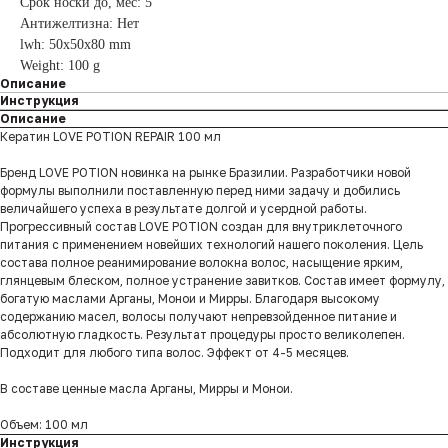
Срок носки до, мес: 5
Антижелтизна: Нет
lwh: 50x50x80 mm
Weight: 100 g
Описание
Инструкция
Описание
Кератин LOVE POTION REPAIR 100 мл
Бренд LOVE POTION новинка на рынке Бразилии. Разработчики новой
формулы выполнили поставленную перед ними задачу и добились
величайшего успеха в результате долгой и усердной работы.
Прогрессивный состав LOVE POTION создан для внутриклеточного
питания с применением новейших технологий нашего поколения. Цель
состава полное реанимирование волокна волос, насыщение ярким,
глянцевым блеском, полное устранение завитков. Состав имеет формулу,
богатую маслами Арганы, Монои и Мирры. Благодаря высокому
содержанию масел, волосы получают непревзойденное питание и
абсолютную гладкость. Результат процедуры просто великолепен.
Подходит для любого типа волос. Эффект от 4-5 месяцев.
В составе ценные масла Арганы, Мирры и Монои.
Объем: 100 мл
Инструкция