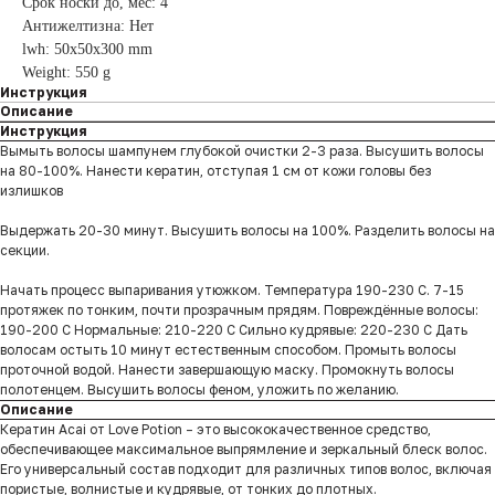
Срок носки до, мес: 4
Антижелтизна: Нет
lwh: 50x50x300 mm
Weight: 550 g
Инструкция
Описание
Инструкция
Вымыть волосы шампунем глубокой очистки 2-3 раза. Высушить волосы
на 80-100%. Нанести кератин, отступая 1 см от кожи головы без
излишков
Выдержать 20-30 минут. Высушить волосы на 100%. Разделить волосы на
секции.
Начать процесс выпаривания утюжком. Температура 190-230 С. 7-15
протяжек по тонким, почти прозрачным прядям. Повреждённые волосы:
190-200 С Нормальные: 210-220 С Сильно кудрявые: 220-230 С Дать
волосам остыть 10 минут естественным способом. Промыть волосы
проточной водой. Нанести завершающую маску. Промокнуть волосы
полотенцем. Высушить волосы феном, уложить по желанию.
Описание
Кератин Acai от Love Potion – это высококачественное средство,
обеспечивающее максимальное выпрямление и зеркальный блеск волос.
Его универсальный состав подходит для различных типов волос, включая
пористые, волнистые и кудрявые, от тонких до плотных.