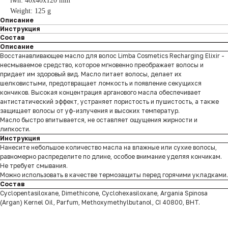
lwh: 40x40x120 mm
Weight: 125 g
Описание
Инструкция
Состав
Описание
Восстанавливающее масло для волос Limba Cosmetics Recharging Elixir -
несмываемое средство, которое мгновенно преображает волосы и
придает им здоровый вид. Масло питает волосы, делает их
шелковистыми, предотвращает ломкость и появление секущихся
кончиков. Высокая концентрация арганового масла обеспечивает
антистатический эффект, устраняет пористость и пушистость, а также
защищает волосы от уф-излучения и высоких температур.
Масло быстро впитывается, не оставляет ощущения жирности и
липкости.
Инструкция
Нанесите небольшое количество масла на влажные или сухие волосы,
равномерно распределите по длине, особое внимание уделяя кончикам.
Не требует смывания.
Можно использовать в качестве термозащиты перед горячими укладками.
Состав
Cyclopentasiloxane, Dimethicone, Cyclohexasiloxane, Argania Spinosa
(Argan) Kernel Oil, Parfum, Methoxymethylbutanol, CI 40800, BHT.